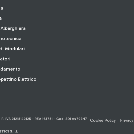
na
a
 Alberghiera
inotecnica
di Modulari
latori
aldamento
attino Elettrico
e P. IVA 01218140125 - REA 163781 - Cod. SDI A4707H7
Cookie Policy
Privacy
CI S.r.l.