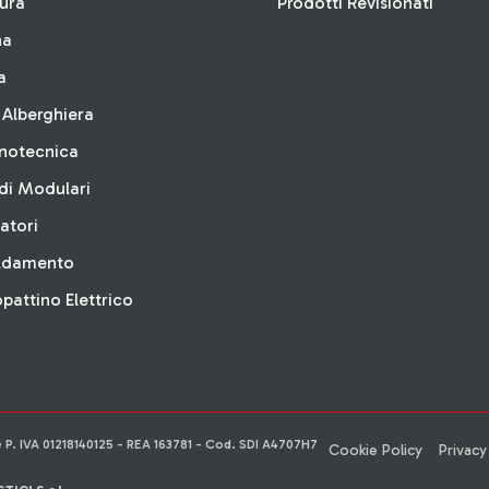
tura
Prodotti Revisionati
na
a
 Alberghiera
inotecnica
di Modulari
latori
aldamento
attino Elettrico
e P. IVA 01218140125 - REA 163781 - Cod. SDI A4707H7
Cookie Policy
Privacy