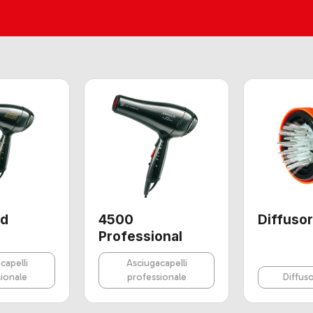
ld
4500
Diffusor
Professional
capelli
Asciugacapelli
ionale
professionale
Diffus