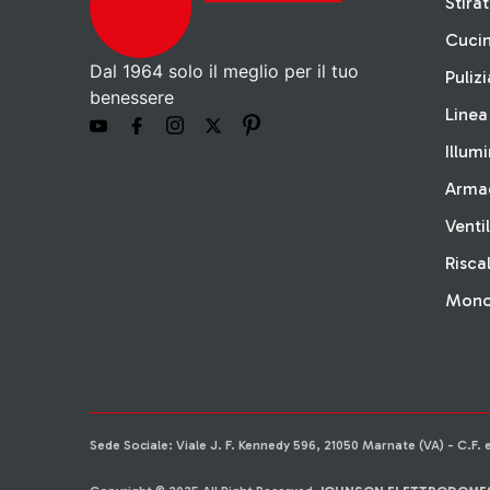
Stira
Cuci
Dal 1964 solo il meglio per il tuo
Pulizi
benessere
Linea
Illum
Arma
Venti
Risc
Monop
Sede Sociale: Viale J. F. Kennedy 596, 21050 Marnate (VA) - C.F. 