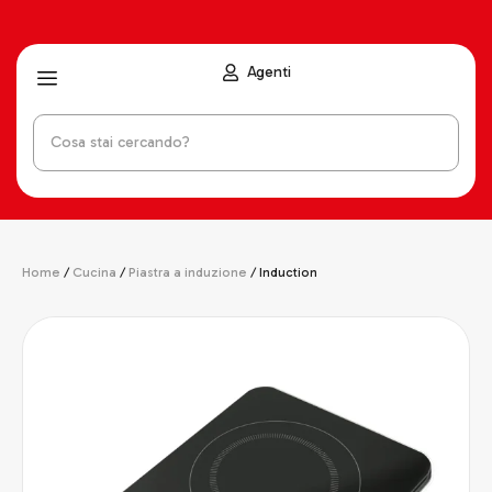
Agenti
Home
/
Cucina
/
Piastra a induzione
/ Induction