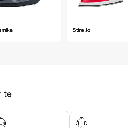
amika
Stirello
 te