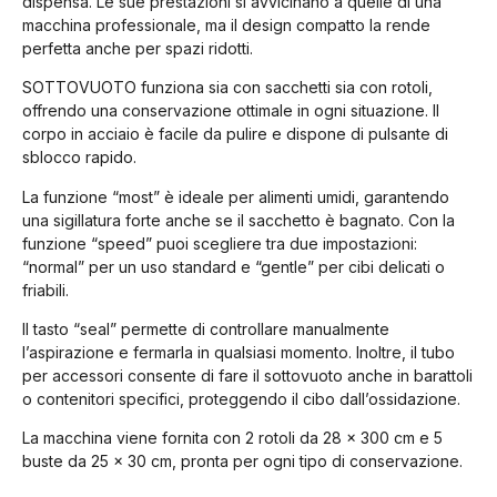
dispensa. Le sue prestazioni si avvicinano a quelle di una
macchina professionale, ma il design compatto la rende
perfetta anche per spazi ridotti.
SOTTOVUOTO funziona sia con sacchetti sia con rotoli,
offrendo una conservazione ottimale in ogni situazione. Il
corpo in acciaio è facile da pulire e dispone di pulsante di
sblocco rapido.
La funzione “most” è ideale per alimenti umidi, garantendo
una sigillatura forte anche se il sacchetto è bagnato. Con la
funzione “speed” puoi scegliere tra due impostazioni:
“normal” per un uso standard e “gentle” per cibi delicati o
friabili.
Il tasto “seal” permette di controllare manualmente
l’aspirazione e fermarla in qualsiasi momento. Inoltre, il tubo
per accessori consente di fare il sottovuoto anche in barattoli
o contenitori specifici, proteggendo il cibo dall’ossidazione.
La macchina viene fornita con 2 rotoli da 28 x 300 cm e 5
buste da 25 x 30 cm, pronta per ogni tipo di conservazione.