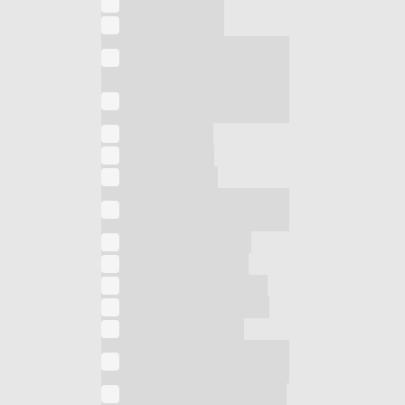
Asciugacapelli
Asciugacapelli
Asciugacapelli da
parete
Asciugacapelli
Professionale
Asciugamani
Aspiracenere
Aspirapolvere
Aspirapolvere
intelligente
Barbecue elettrico
Bilancia da cucina
Bilancia pesapersone
Bistecchiera elettrica
Bollitore elettrico
Caminetto elettrico
ventilato
Climatizzatore portatile