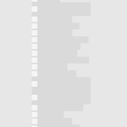
Frullatore ad
immersione
Fungo elettrico
Grattugia elettrica
Illuminotecnica
Impastatrice planetaria
Lampada da tavolo
Lampada da terra
Lampada germicida UV
Levapelucchi
Linea Alberghiera
Macchina per
sottovuoto
mini aspirapolvere
ricaricabile
Monopattini elettrici
Montalatte
Novità in arrivo