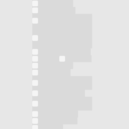
Scopa elettrica
Senza categoria
Sistema stirante con
caldaia
Sistema stirante con
serbatoio a ricarica
continua
Spremi agrumi elettrico
Stiratura
Stufa a gas
Stufa al quarzo
Stufa alogena
Stufa in fibra di
carbonio
Stufa infrarossi a gas
Tagliacapelli e
tagliabasette
Termoconvettore
Termoventilatore
Tostapane