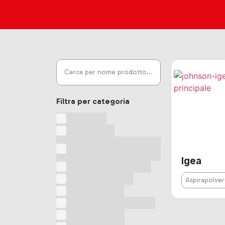
Filtra per categoria
Accessori
Affettatrice
Apparecchio
multifunzione
Igea
Apparecchio multiuso
Armadi modulari
Aspirapolver
Arricciacapelli
Arricciacapelli rotativo
Asciugacapelli