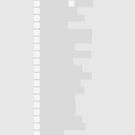
Contenitori
Cucina
Cura dei capelli
Cura della persona
Detergente
Deumidificatore d'aria
Diffusore per ambienti
Diffusore vibro
Dispenser automatico
Elimina insetti
Epilatore elettrico
Ferro da stiro a vapore
Fornello elettrico
Forno a microonde
Forno alogeno
Forno circolare
Forno elettrico
Friggitrice ad aria
Friggitrice elettrica
Frullatore