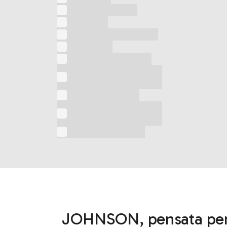
Trita e amalgama
Tritatutto
Vaporizzatore verticale
Ventilatore
Ventilatore a colonna
Ventilatore a colonna 3
in 1
Ventilatore a torre
Ventilatore con spay
acqua
Ventilatore da collo
JOHNSON, pensata per