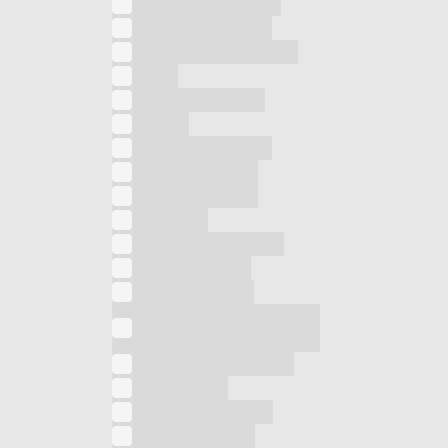
Piastra a induzione
Piastra per capelli
Pistola massaggiante
plaid
Pulitore a vapore
Pulizia
Purificatore d’aria
Radiatore a olio
Rasoio multiuso
Rifinitore
Rinfrescatore d'aria
Riscaldamento
Sandwich press
Sbattitore ad
immersione
Scaldaletto elettrico
Scaldamani
Scaldino elettrico
Scopa a vapore