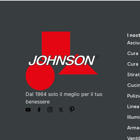
I nos
Asciu
Cura 
Cura 
Stira
Cuci
Dal 1964 solo il meglio per il tuo
Pulizi
benessere
Linea
Illum
Arma
Venti