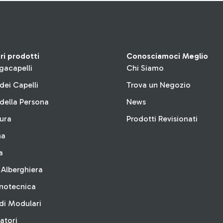
tri prodotti
Conosciamoci Meglio
gacapelli
Chi Siamo
dei Capelli
Trova un Negozio
della Persona
News
tura
Prodotti Revisionati
na
a
 Alberghiera
inotecnica
di Modulari
latori