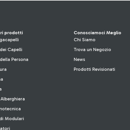
tri prodotti
Conosciamoci Meglio
gacapelli
Chi Siamo
dei Capelli
Trova un Negozio
della Persona
News
tura
Prodotti Revisionati
na
a
 Alberghiera
inotecnica
di Modulari
latori