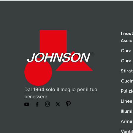
I nos
Asciu
Cura 
Cura 
Stira
Cuci
Dal 1964 solo il meglio per il tuo
Pulizi
benessere
Linea
Illum
Arma
Venti