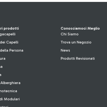
tri prodotti
Conosciamoci Meglio
gacapelli
Chi Siamo
dei Capelli
Trova un Negozio
della Persona
News
tura
Prodotti Revisionati
na
a
 Alberghiera
inotecnica
di Modulari