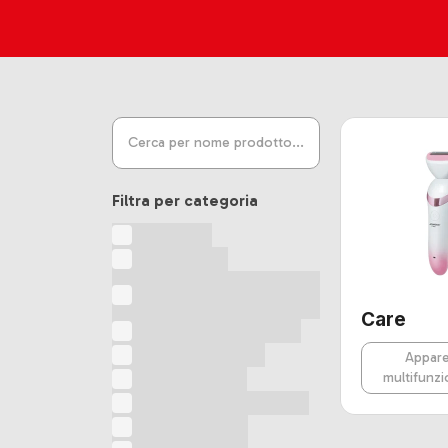
Filtra per categoria
Accessori
Affettatrice
Apparecchio
multifunzione
Care
Apparecchio multiuso
Armadi modulari
Appare
Arricciacapelli
multifunzi
Arricciacapelli rotativo
Asciugacapelli