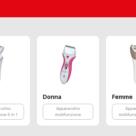
Donna
Femme
cchio
Apparecchio
Appa
one 6 in 1
multifunzione
multifunz