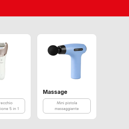
Massage
recchio
Mini pistola
ione 5 in 1
massaggiante