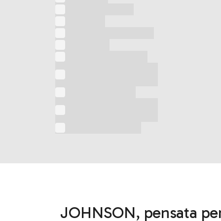
Trita e amalgama
Tritatutto
Vaporizzatore verticale
Ventilatore
Ventilatore a colonna
Ventilatore a colonna 3
in 1
Ventilatore a torre
Ventilatore con spay
acqua
Ventilatore da collo
JOHNSON, pensata per