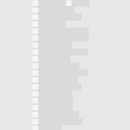
Contenitori
Cucina
Cura dei capelli
Cura della persona
Detergente
Deumidificatore d'aria
Diffusore per ambienti
Diffusore vibro
Dispenser automatico
Elimina insetti
Epilatore elettrico
Ferro da stiro a vapore
Fornello elettrico
Forno a microonde
Forno alogeno
Forno circolare
Forno elettrico
Friggitrice ad aria
Friggitrice elettrica
Frullatore