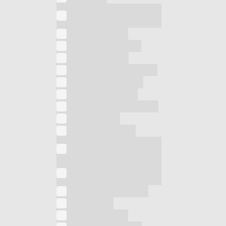
Frullatore ad
immersione
Fungo elettrico
Grattugia elettrica
Illuminotecnica
Impastatrice planetaria
Lampada da tavolo
Lampada da terra
Lampada germicida UV
Levapelucchi
Linea Alberghiera
Macchina per
sottovuoto
mini aspirapolvere
ricaricabile
Monopattini elettrici
Montalatte
Novità in arrivo