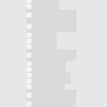
Asciugacapelli
Asciugacapelli
Asciugacapelli da
parete
Asciugacapelli
Professionale
Asciugamani
Aspiracenere
Aspirapolvere
Aspirapolvere
intelligente
Barbecue elettrico
Bilancia da cucina
Bilancia pesapersone
Bistecchiera elettrica
Bollitore elettrico
Caminetto elettrico
ventilato
Climatizzatore portatile