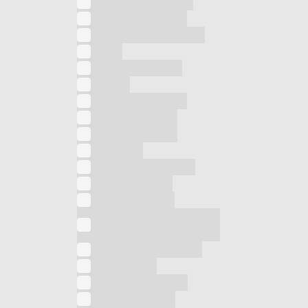
Piastra a induzione
Piastra per capelli
Pistola massaggiante
plaid
Pulitore a vapore
Pulizia
Purificatore d’aria
Radiatore a olio
Rasoio multiuso
Rifinitore
Rinfrescatore d'aria
Riscaldamento
Sandwich press
Sbattitore ad
immersione
Scaldaletto elettrico
Scaldamani
Scaldino elettrico
Scopa a vapore