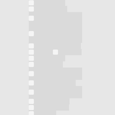
Scopa elettrica
Senza categoria
Sistema stirante con
caldaia
Sistema stirante con
serbatoio a ricarica
continua
Spremi agrumi elettrico
Stiratura
Stufa a gas
Stufa al quarzo
Stufa alogena
Stufa in fibra di
carbonio
Stufa infrarossi a gas
Tagliacapelli e
tagliabasette
Termoconvettore
Termoventilatore
Tostapane