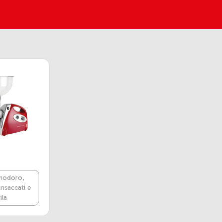
modoro,
insaccati e
ila