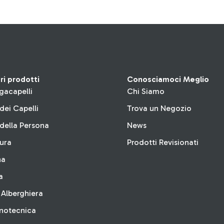
tri prodotti
Conosciamoci Meglio
gacapelli
Chi Siamo
dei Capelli
Trova un Negozio
della Persona
News
tura
Prodotti Revisionati
na
a
 Alberghiera
inotecnica