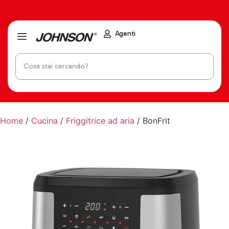
Agenti
Home
/
Cucina
/
Friggitrice ad aria
/ BonFrit